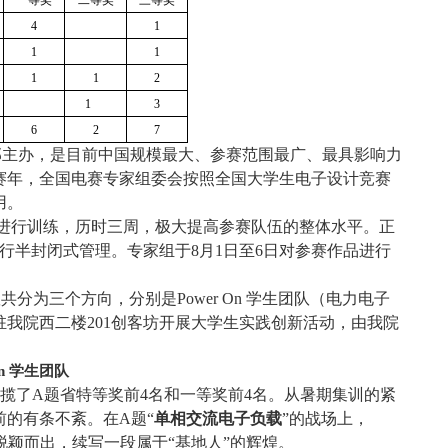
一等奖
二等奖
三等奖
4
1
1
1
1
1
2
1
3
6
2
7
部主办，是目前中国规模最大、参赛范围最广、最具影响力
赛年，全国电赛专家组委会按照全国大学生电子设计竞赛
用。
进行训练，历时三周，极大提高参赛队伍的整体水平。正
行半封闭式管理。专家组于8月1日至6日对参赛作品进行
分为三个方向，分别是Power On 学生团队（电力电子
驻我院西二楼
201创客坊开展大学生实践创新活动，由我院
On 学生团队
，包揽了A题省特等奖前4名和一等奖前4名。从暑期集训的紧
的有条不紊。在A题“
单相交流电子负载
”的战场上，
脱颖而出，续写一段属于“基地人”的辉煌。