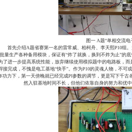
图一 A题“单相交流
首先介绍A题
省赛第一名的
雷常威、柏柯舟、李天熙P10组
批量生产各种备用模块，保证有“炸了就换，换到不炸为止”的
为了进一步提高系统性能，放弃继续使用模拟题中的电路板，而
焊接完成，不愧是电工基地“快手”。作为P10的灵魂人物，不
参功力下，第一天傍晚就已经完成PI参数的调节，更是写下千古
然入驻基地时间不长，但他们依靠自身的努力和优中