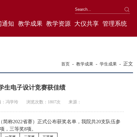
闻通知
教学成果
教学资源
大仪共享
管理系统
-
-
-
正文
首页
教学成果
学生成果
级大学生电子设计竞赛获佳绩
辑：冯学玲
浏览次数：
1807
次
来源：
联赛（简称2022省赛）正式公布获奖名单，我院共20支队伍参
项，三等奖8项。