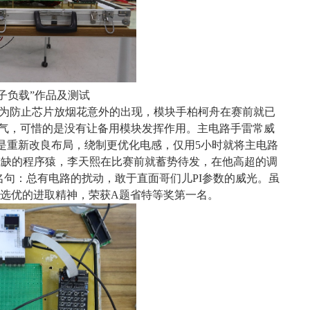
电子负载”作品及测试
。为防止芯片放烟花意外的出现，模块手柏柯舟在赛前就已
底气，可惜的是没有让备用模块发挥作用。主电路手雷常威
是重新改良布局，绕制更优化电感，仅用5小时就将主电路
可或缺的程序猿，李天熙在比赛前就蓄势待发，在他高超的调
名句：总有电路的扰动，敢于直面哥们儿PI参数的威光。虽
选优的进取精神，荣获A题省特等奖
第一名
。