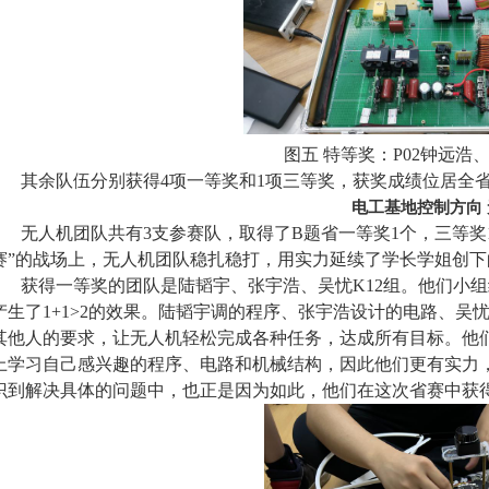
图五 特等奖：P02钟远
其余队伍分别获得4项一等奖和1项三等奖，获奖成绩位居全
电工基地控制方向
无人机团队共有3支参赛队，取得了B题省一等奖1个，三等奖
赛”的战场上，无人机
团队
稳扎稳打，
用实力
延续了学长学姐创下
获得
一等奖
的
团队
是
陆韬宇、张宇浩、吴忧K12组。他们小
产生了1+1>2的效果。陆韬宇调的程序、张宇浩设计的电路、
其他人的要求，让无人机轻松完成各种任务，达成所有目标。他
上学习自己感兴趣的程序、电路和机械结构，因此他们更有实力
识到解决具体的问题中，也正是因为如此，他们在这次省赛中获