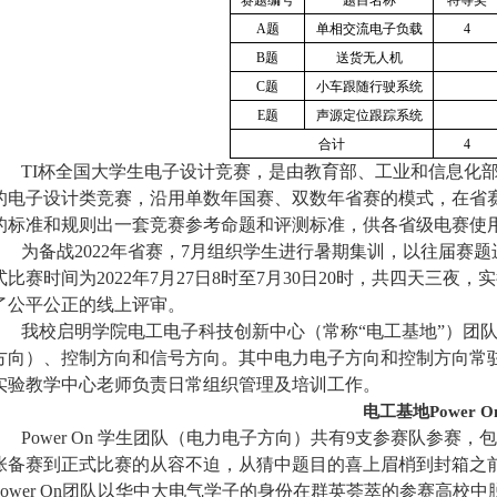
赛题编号
题目名称
特等奖
A题
单相交流电子负载
4
B题
送货无人机
C题
小车跟随行驶系统
E题
声源定位跟踪系统
合计
4
TI杯全国大学生电子设计竞赛，是由教育部、工业和信息化
的电子设计类竞赛，沿用单数年国赛、双数年省赛的模式，在省
的标准和规则出一套竞赛参考命题和评测标准，供各省级电赛使
为备战2
022
年省赛，7月组织学生进行暑期集训，以往届赛题
式比赛时间为2
022
年
7月27日8时至7月30日
2
0时，共四天三夜，实
了公平公正的线上评审。
我校启明学院电工电子科技创新中心（常称“电工基地”）团队共
方向）、控制方向和信号方向
。
其中电力电子方向和控制方向
常
实验教学中心老师负责日常组织管理及培训工作。
电工基地Power 
Power On 学生团队（电力电子方向）共有9支参赛队参赛
张备赛到正式比赛的从容不迫，从猜中题目的喜上眉梢到封箱之前
ower
O
n团队
以华中大
电气
学子的身份在群英荟萃的
参赛
高校中