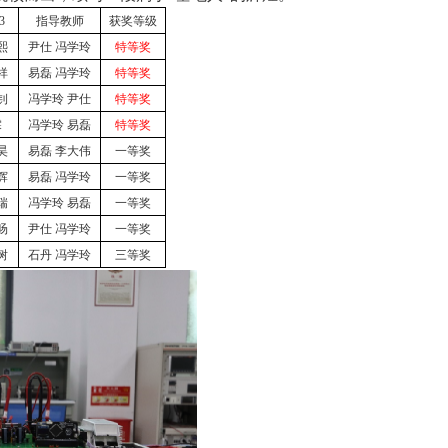
3
指导教师
获奖等级
熙
尹仕 冯学玲
特等奖
祥
易磊 冯学玲
特等奖
钊
冯学玲 尹仕
特等奖
霖
冯学玲 易磊
特等奖
昊
易磊 李大伟
一等奖
辉
易磊 冯学玲
一等奖
瑞
冯学玲 易磊
一等奖
旸
尹仕 冯学玲
一等奖
树
石丹 冯学玲
三等奖