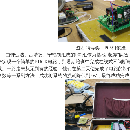
图四 特等奖：P05柯依
由钟远浩、吕清扬、宁艳钊组成的P02组作为基地“老牌”队
步实现一个简单的BUCK电路，到暑期培训中完成在线式不间断
载。一路走来从无到有的经验，他们在第二天便完成了电路的制作。
参数等一系列方法，成功将系统的损耗降低到2W，最终成功完