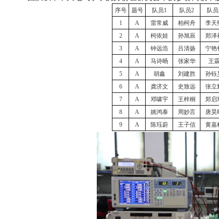
序号
题号
队员1
队员2
队员
1
A
雷常威
柏柯舟
李天
2
A
柯依娃
孙旭辰
郑泽
3
A
钟远浩
吕清扬
宁艳
4
A
马诗旸
张家华
王
5
A
胡鑫
刘建胜
孙钰
6
A
龚济文
史致远
张立
7
A
邓啸宇
王梓桐
郑启
8
A
姚鸿泰
周妙言
唐昊
9
A
陈珏蔚
王子信
黄嘉